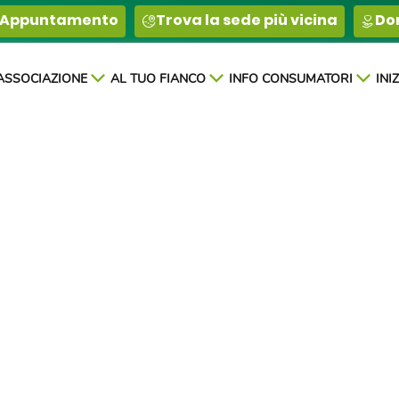
 Appuntamento
Trova la sede più vicina
Don
’ASSOCIAZIONE
AL TUO FIANCO
INFO CONSUMATORI
INI