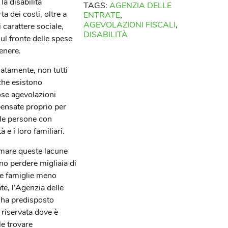
la disabilità
TAGS:
AGENZIA DELLE
a dei costi, oltre a
ENTRATE
,
AGEVOLAZIONI FISCALI
,
i carattere sociale,
DISABILITÀ
ul fronte delle spese
enere.
atamente, non tutti
he esistono
se agevolazioni
 pensate proprio per
 le persone con
tà e i loro familiari.
mare queste lacune
no perdere migliaia di
le famiglie meno
te, l’Agenzia delle
 ha predisposto
 riservata dove è
le trovare