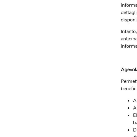
informa
dettagli
disponib
Intanto
anticip
informa
Agevola
Permett
benefici
A
A
E
b
D