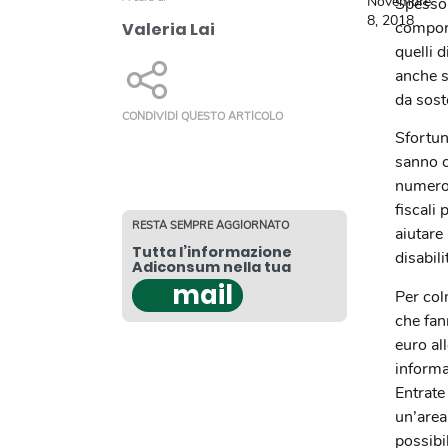
Novembre
Spesso 
8, 2018
comport
Valeria Lai
quelli d
anche s
da sost
CONDIVIDI QUESTO ARTICOLO
Sfortun
sanno c
numero
fiscali
RESTA SEMPRE AGGIORNATO
aiutare
Tutta l’informazione
disabili
Adiconsum nella tua
mail
Per col
che fan
euro al
informa
Entrate
un’area
possibi