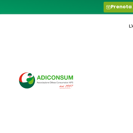
contenuto
Prenota
L