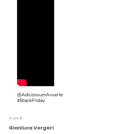
@AdiconsumAvverte
#BlackFriday
A cura di
Gianluca Vergari