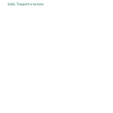
Soldi
,
Trasporti e turismo
NEWS
30 Luglio 2026
Diritto alla Riparazione: il nuovo diritto
dei consumatori europei
Acquisti
,
Diritti
,
Europa