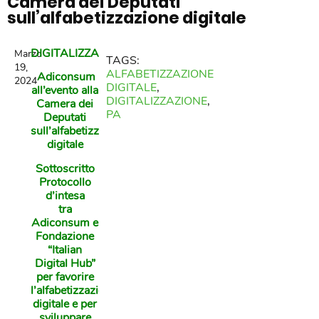
Camera dei Deputati
sull’alfabetizzazione digitale
DIGITALIZZAZIONE
Marzo
TAGS:
19,
ALFABETIZZAZIONE
Adiconsum
2024
DIGITALE
,
all’evento alla
DIGITALIZZAZIONE
,
Camera dei
PA
Deputati
sull’alfabetizzazione
digitale
Sottoscritto
Protocollo
d’intesa
tra
Adiconsum e
Fondazione
“Italian
Digital Hub”
per favorire
l’alfabetizzazione
digitale e per
sviluppare