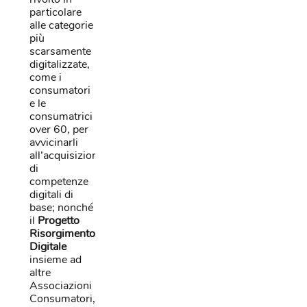
particolare
alle categorie
più
scarsamente
digitalizzate,
come i
consumatori
e le
consumatrici
over 60, per
avvicinarli
all’acquisizione
di
competenze
digitali di
base; nonché
il
Progetto
Risorgimento
Digitale
insieme ad
altre
Associazioni
Consumatori,