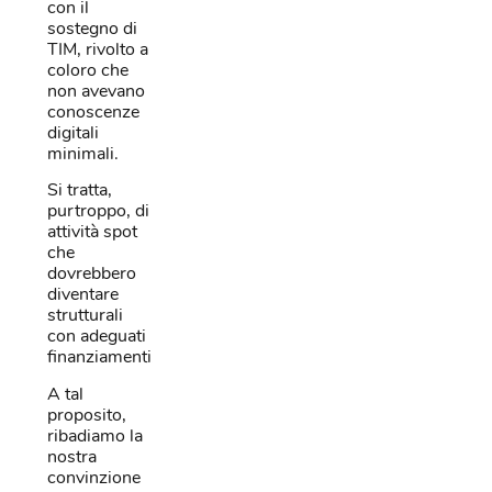
con il
sostegno di
TIM, rivolto a
coloro che
non avevano
conoscenze
digitali
minimali.
Si tratta,
purtroppo, di
attività spot
che
dovrebbero
diventare
strutturali
con adeguati
finanziamenti.
A tal
proposito,
ribadiamo la
nostra
convinzione