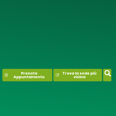
contenuto
Prenota
Trova la sede più
Appuntamento
vicina