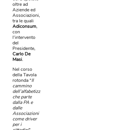
oltre ad
Aziende ed
Associazioni,
tra le quali
Adiconsum
,
con
l’intervento
del
Presidente,
Carlo De
Masi
.
Nel corso
della Tavola
rotonda “
Il
cammino
dell’alfabetizzazione
che parte
dalla PA e
dalle
Associazioni
come driver
per i
cittadini
”,