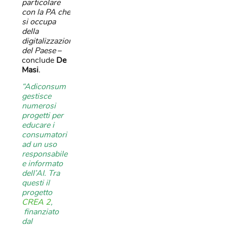
particolare
con la PA che
si occupa
della
digitalizzazione
del Paese
–
conclude
De
Masi
.
“Adiconsum
gestisce
numerosi
progetti per
educare i
consumatori
ad un uso
responsabile
e informato
dell’AI. Tra
questi il
progetto
CREA 2
,
finanziato
dal