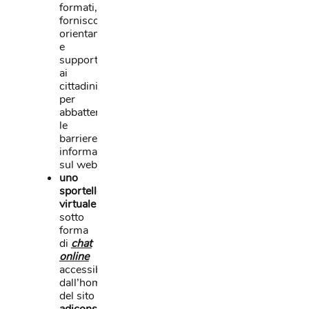
formati,
forniscono
orientamento
e
supporto
ai
cittadini
per
abbattere
le
barriere
informative
sul web
uno
sportello
virtuale
sotto
forma
di
chat
online
accessibile
dall’homepage
del sito