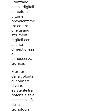
utilizzano
canali digitali
e mietono
vittime
prevalentemente
tra coloro
che usano
strumenti
digitali con
scarsa
dimestichezza
e
conoscenza
tecnica.
E proprio
dalla volontà
di colmare il
divario
esistente tra
potenzialità e
accessibilità
della
tecnologia