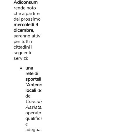
Adiconsum
rende noto
che a partire
dal prossimo
mercoledì 4
dicembre
,
saranno attivi
per tutti i
cittadini i
seguenti
servizi:
una
rete di
sportelli
“Antenna”
locali
dove
dei
Consumer
Assistant
,
operatori
qualificati
e
adeguatamente