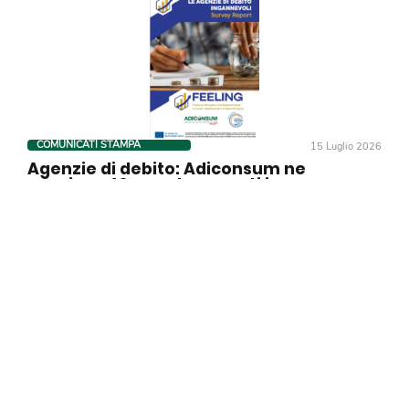
COMUNICATI STAMPA
15 Luglio 2026
Agenzie di debito: Adiconsum ne
censisce 40 e svela come ti ingannano
Diritti
,
Soldi