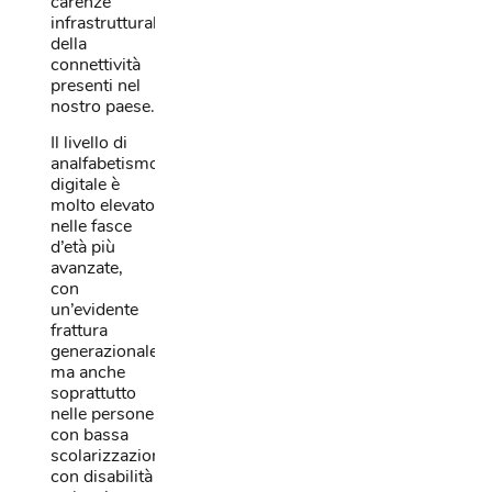
carenze
infrastrutturali
della
connettività
presenti nel
nostro paese.
Il livello di
analfabetismo
digitale è
molto elevato
nelle fasce
d’età più
avanzate,
con
un’evidente
frattura
generazionale,
ma anche
soprattutto
nelle persone
con bassa
scolarizzazione,
con disabilità