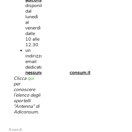
adiconsum.it
,
disponibile
dal
lunedì
al
venerdì
dalle
10 alle
12.30
un
indirizzo
email
dedicato:
nessunoescluso@adiconsum.it
Clicca
qui
per
conoscere
l’elenco degli
sportelli
“Antenna” di
Adiconsum.
A cura di