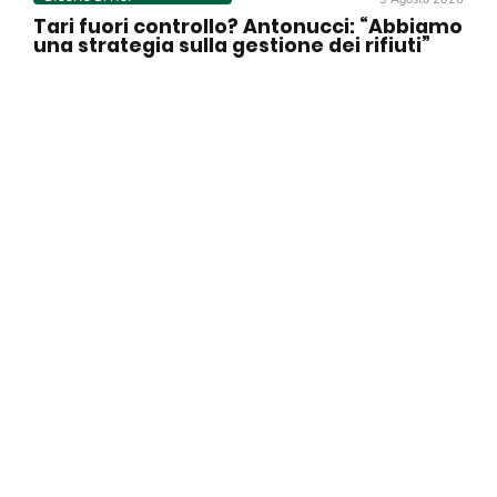
Tari fuori controllo? Antonucci: “Abbiamo
una strategia sulla gestione dei rifiuti”
DICONO DI NOI
2 Agosto 2026
Adiconsum Calabria, intervenire sui
distacchi di energia elettrica