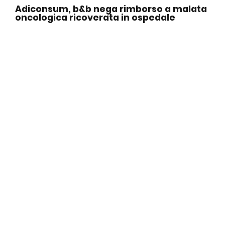
Adiconsum, b&b nega rimborso a malata
oncologica ricoverata in ospedale
DICONO DI NOI
31 Luglio 2026
Rifiuti, l’accusa di Adiconsum: tra le Tari
più care d’Italia il servizio resta in
affanno