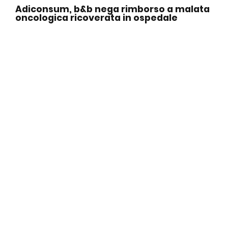
Adiconsum, b&b nega rimborso a malata
oncologica ricoverata in ospedale
DICONO DI NOI
31 Luglio 2026
Rifiuti, l’accusa di Adiconsum: tra le Tari
più care d’Italia il servizio resta in
affanno