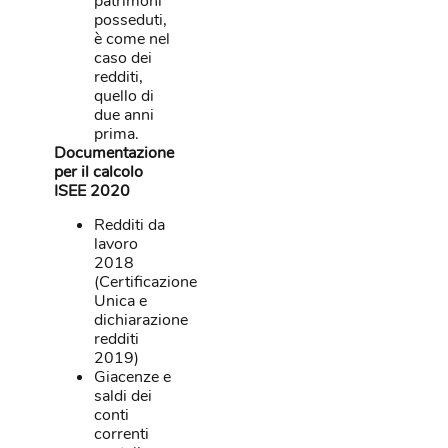
patrimoni
posseduti,
è come nel
caso dei
redditi,
quello di
due anni
prima.
Documentazione
per il calcolo
ISEE 2020
Redditi da
lavoro
2018
(Certificazione
Unica e
dichiarazione
redditi
2019)
Giacenze e
saldi dei
conti
correnti