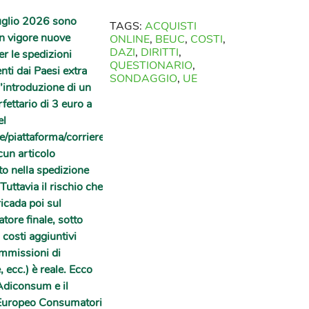
uglio 2026 sono
TAGS:
ACQUISTI
in vigore nuove
ONLINE
,
BEUC
,
COSTI
,
DAZI
,
DIRITTI
,
er le spedizioni
QUESTIONARIO
,
nti dai Paesi extra
SONDAGGIO
,
UE
’introduzione di un
fettario di 3 euro a
el
e/piattaforma/corriere
cun articolo
o nella spedizione
Tuttavia il rischio che
ricada poi sul
ore finale, sotto
 costi aggiuntivi
mmissioni di
, ecc.) è reale. Ecco
Adiconsum e il
Europeo Consumatori