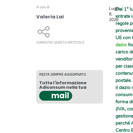
A cura di
Luglio
Dal 1° l
8,
entrate 
Valeria Lai
2026
regole p
provenie
UE con l
CONDIVIDI QUESTO ARTICOLO
dazio
for
carico d
venditor
per cias
contenut
RESTA SEMPRE AGGIORNATO
postale. 
Tutta l’informazione
il dazio 
Adiconsum nella tua
mail
consumat
forma di
(IVA, co
gestione
perché 
Centro 