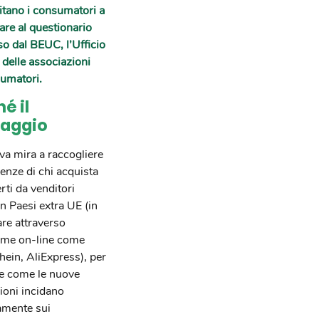
nvitano i consumatori a
are al questionario
 dal BEUC, l’Ufficio
delle associazioni
umatori.
é il
aggio
iva mira a raccogliere
ienze di chi acquista
rti da venditori
 in Paesi extra UE (in
are attraverso
orme on-line come
ein, AliExpress), per
re come le nuove
ioni incidano
amente sui