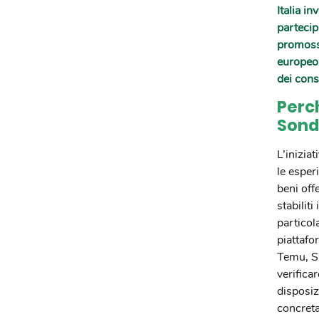
Italia i
partecip
promosso
europeo 
dei cons
Perch
Sond
L’iniziat
le esper
beni offe
stabiliti
particol
piattaf
Temu, Sh
verifica
disposiz
concret