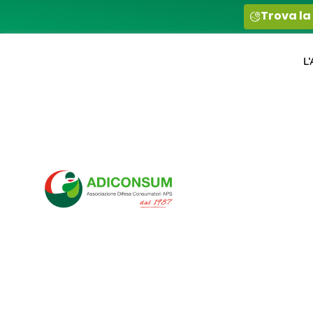
contenuto
Trova la
L