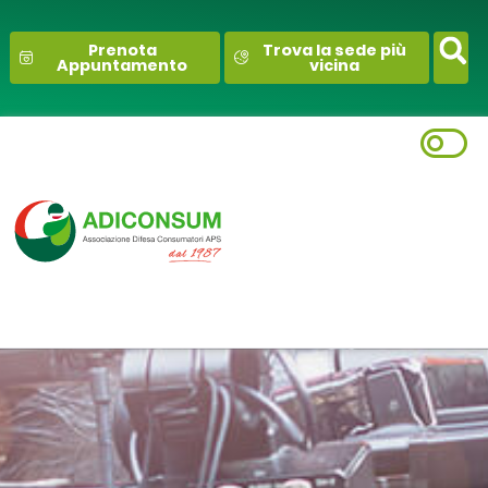
contenuto
Prenota
Trova la sede più
Appuntamento
vicina