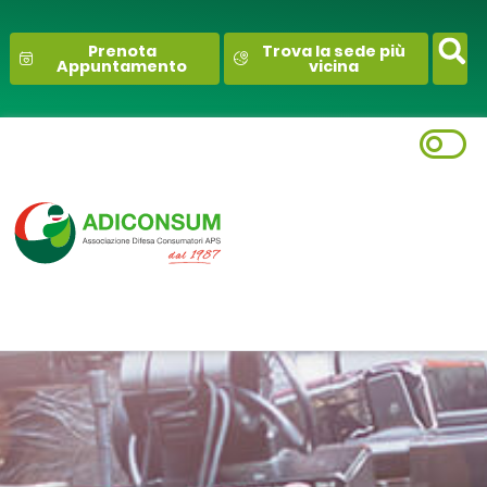
contenuto
Prenota
Trova la sede più
Appuntamento
vicina